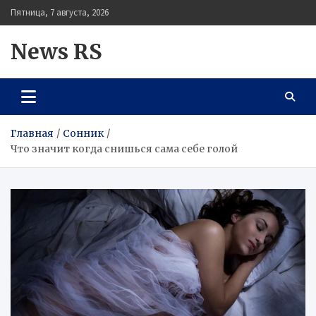
Перейти
Пятница, 7 августа, 2026
к
содержимому
News RS
Главная
Сонник
Что значит когда снишься сама себе голой