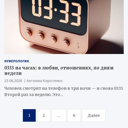
НУМЕРОЛОГИЯ
0333 на часах: в любви, отношениях, по дням
недели
15.06.2026
Антоніна Коротенко
Человек смотрит на телефон в три ночи — и снова 03:33.
Второй раз за неделю. Это…
Пагинация
1
2
…
6
Далее
записей