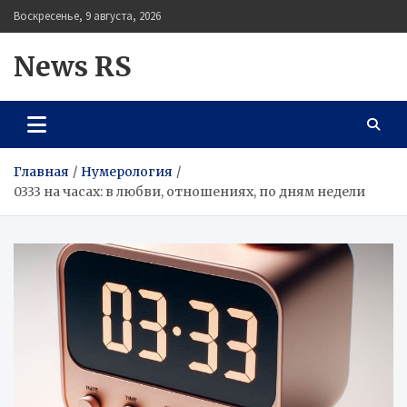
Перейти
Воскресенье, 9 августа, 2026
к
содержимому
News RS
Главная
Нумерология
0333 на часах: в любви, отношениях, по дням недели