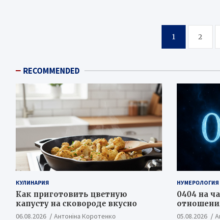
Пагинация
1
2
записей
RECOMMENDED
КУЛИНАРИЯ
НУМЕРОЛОГИЯ
Как приготовить цветную
0404 на ча
капусту на сковороде вкусно
отношения
06.08.2026
Антоніна Коротенко
05.08.2026
А