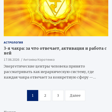
АСТРОЛОГИЯ
3-я чакра: за что отвечает, активация и работа с
ней
17.06.2026
Антоніна Коротенко
Энергетические центры человека принято
рассматривать как иерархическую систему, где
каждая чакра отвечает за конкретную сферу —…
Пагинация
1
2
3
Далее
записей