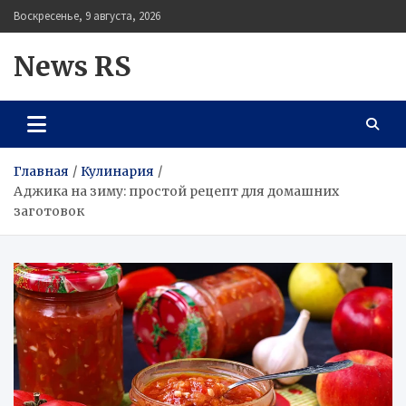
Перейти
Воскресенье, 9 августа, 2026
к
содержимому
News RS
Главная
Кулинария
Аджика на зиму: простой рецепт для домашних
заготовок