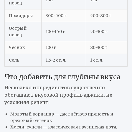
перец
Помидоры
300-500 г
500-800 г
Острый
100-150 г
50-100 г
перец
Чеснок
100 г
80-100 г
Соль
1,5-2 ст. л.
1 ст. л.
Что добавить для глубины вкуса
Несколько ингредиентов существенно
обогащают вкусовой профиль аджики, не
усложняя рецепт:
Молотый кориандр — дает лёгкую пряность и
ореховый оттенок
Хмели-сунели — классическая грузинская нота,