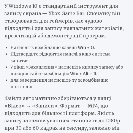
У Windows 10 є стандартний інструмент для
запису екрана — Xbox Game Bar. Спочатку він
створювався для геймерів, але чудово
підходить і для запису навчальних матеріалів,
презентацій або демонстрації програм.
Натисніть комбінацію клавіш
Win + G
.
Підтвердьте відкриття панелі, якщо система
запитає.
У вікні «Захоплення» натисніть кнопку запису або
використайте комбінацію
Win + Alt + R
.
Для завершення натисніть ту ж комбінацію
повторно.
Файли автоматично зберігаються у папці
«Відео» → «Записи». Формат — MP4, що
підходить для більшості платформ. Якість
запису за замовчуванням становить до 1080p
при 30 або 60 кадрах на секунду, залежно від