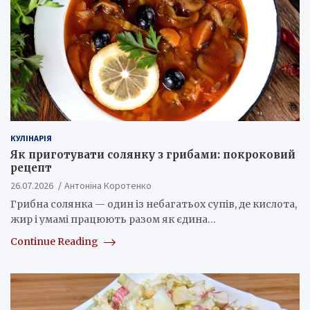
КУЛІНАРІЯ
Як приготувати солянку з грибами: покроковий
рецепт
26.07.2026
Антоніна Коротенко
Грибна солянка — один із небагатьох супів, де кислота,
жир і умамі працюють разом як єдина…
Continue Reading