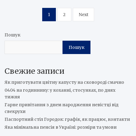
Пагінація
1
2
Next
записів
Пошук
Пошук
Свежие записи
Як приготувати цвітну капусту на сковороді смачно
0404 на годиннику: у коханні, стосунках, по днях
тижня
Гарне привітання з днем народження невістці від
свекрухи
Паспортний стіл Городок: графік, як працює, контакти
Яка мінімальна пенсія в Україні: розміри та умови