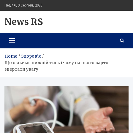
Skip
Неділя, 9 Серпня, 2026
to
content
News RS
Home
Здоров'я
Що означає нижній тиск і чому на нього варто
звертати увагу