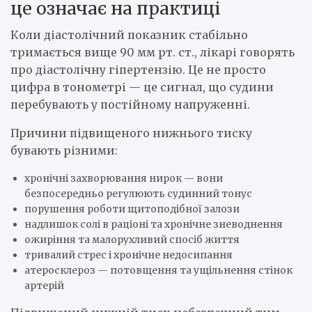
це означає на практиці
Коли діастолічний показник стабільно
тримається вище 90 мм рт. ст., лікарі говорять
про діастолічну гіпертензію. Це не просто
цифра в тонометрі — це сигнал, що судини
перебувають у постійному напруженні.
Причини підвищеного нижнього тиску
бувають різними:
хронічні захворювання нирок — вони
безпосередньо регулюють судинний тонус
порушення роботи щитоподібної залози
надлишок солі в раціоні та хронічне зневоднення
ожиріння та малорухливий спосіб життя
тривалий стрес і хронічне недосипання
атеросклероз — потовщення та ущільнення стінок
артерій