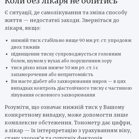
Коли без лікаря не обійтись
Є ситуації, де самолікування та зміна способу
життя — недостатні заходи. Зверніться до
лікаря, якщо:
нижній тиск стабільно вище 90 мм рт. ст. упродовж
двох тижнів
підвищення тиску супроводжується головним
болем, шумом у вухах або порушенням зору
тиск різко впав нижче 50 мм рт. ст. і є
запаморочення або непритомність
Ви маєте діабет або захворювання нирок — в цих
випадках контроль діастолічного тиску є частиною
лікування основного захворювання
Розуміти, що означає нижній тиск у Вашому
конкретному випадку, може допомогти лише
комплексне обстеження. Тонометр дає цифри,
а лікар — їх інтерпретацію з урахуванням віку,
стану здоров’я та супутніх факторів.