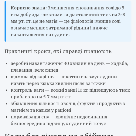
Корисно знати:
Зменшення споживання солі до 5
г на добу здатне знизити діастолічний тиск на 2-8
мм рт. ст. Це не магія — це фізіологія: менше солі
означає менше затриманої рідини і нижче
навантаження на судини.
Практичні кроки, які справді працюють:
аеробні навантаження 30 хвилин на день — ходьба,
плавання, велосипед
відмова від куріння — нікотин спазмує судини
навіть через кілька хвилин після затяжки
контроль ваги — кожні зайві 10 кг підвищують тиск
приблизно на 5-7 мм рт. ст.
збільшення кількості овочів, фруктів і продуктів з
магнієм та калієм у раціоні
нормалізація сну — хронічне недосипання
безпосередньо підвищує судинний тонус