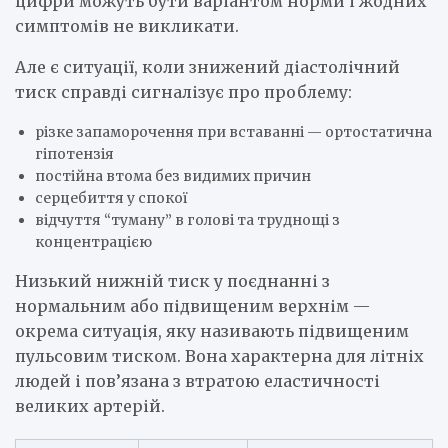
цифри можуть бути варіантом норми і жодних
симптомів не викликати.
Але є ситуації, коли знижений діастолічний
тиск справді сигналізує про проблему:
різке запаморочення при вставанні — ортостатична
гіпотензія
постійна втома без видимих причин
серцебиття у спокої
відчуття “туману” в голові та труднощі з
концентрацією
Низький нижній тиск у поєднанні з
нормальним або підвищеним верхнім —
окрема ситуація, яку називають підвищеним
пульсовим тиском. Вона характерна для літніх
людей і пов’язана з втратою еластичності
великих артерій.