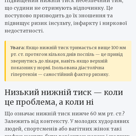
Підвищений нижній тиск небезпечний тим,
що судини не отримують відпочинку. Це
поступово призводить до їх зношення та
підвищує ризик інсульту, інфаркту і ниркової
недостатності.
Увага:
Якщо нижній тиск тримається вище 100 мм
рт. ст. протягом кількох днів поспіль — це привід
звернутись до лікаря, навіть якщо верхній
показник у нормі. Ізольована діастолічна
гіпертензія — самостійний фактор ризику.
Низький нижній тиск — коли
це проблема, а коли ні
Що означає нижній тиск нижче 60 мм рт. ст.?
Залежить від контексту. У молодих худорлявих
людей, спортсменів або вагітних жінок такі