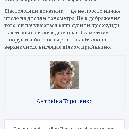
Діастолічний показник — це не просто нижнє
число на дисплеї тонометра. Це відображення
того, як почуваються Ваші судини щосекунди,
навіть коли серце відпочиває. І саме тому
ігнорувати його не варто — навіть якщо
верхнє число виглядає цілком прийнятно.
Антоніна Коротенко
Навігація
Паспортний стіл Біла Церква: графік, як працює,