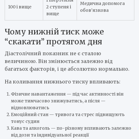
Медична допомога
100 і вище
2 ступеня і
обов’язкова
вище
Чому нижній тиск може
“скакати” протягом дня
Діастолічний показник не є сталою
величиною. Він змінюється залежно від
багатьох факторів, і це абсолютно нормально.
На коливання нижнього тиску впливають:
Фізичне навантаження — під час активності він
може тимчасово знижуватись, а після —
відновлюватись
Емоційний стан — тривога та стрес підвищують
тонус судин
Кава та алкоголь — по-різному впливають залежно
від дози та індивідуальної реакції