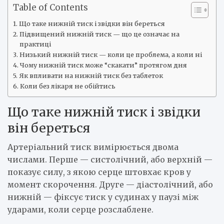
Table of Contents
Що таке нижній тиск і звідки він береться
Підвищений нижній тиск — що це означає на
практиці
Низький нижній тиск — коли це проблема, а коли ні
Чому нижній тиск може “скакати” протягом дня
Як впливати на нижній тиск без таблеток
Коли без лікаря не обійтись
Що таке нижній тиск і звідки
він береться
Артеріальний тиск вимірюється двома
числами. Перше — систолічний, або верхній —
показує силу, з якою серце штовхає кров у
момент скорочення. Друге — діастолічний, або
нижній — фіксує тиск у судинах у паузі між
ударами, коли серце розслаблене.