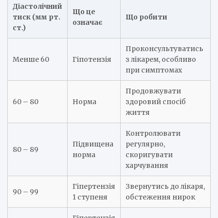
Діастолічний
Що це
тиск (мм рт.
Що робити
означає
ст.)
Проконсультуватись
Менше 60
Гіпотензія
з лікарем, особливо
при симптомах
Продовжувати
60 – 80
Норма
здоровий спосіб
життя
Контролювати
Підвищена
регулярно,
80 – 89
норма
скоригувати
харчування
Гіпертензія
Звернутись до лікаря,
90 – 99
1 ступеня
обстеження нирок
Гіпертензія