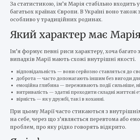
За статистикою, ім’я Марія стабільно входить
багатьох країнах Європи. В Україні воно також
особливо у традиційних родинах.
Який характер має Марі
Ім’я формує певні риси характеру, хоча багато 
випадків Марії мають схожі внутрішні якості.
відповідальність — вони серйозно ставляться до сво
доброта — часто допомагають іншим без вигоди для
емоційна глибина — переживають події сильніше, ні
витривалість — здатні проходити складні життєві е
вірність — як у дружбі, так і в коханні.
При цьому Марії часто стикаються з внутрішні
на себе, через що з’являється перевтома або 
проблем, про яку рідко говорять відкрито.