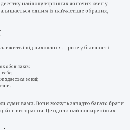
 у десятку найпопулярніших жіночих імен у
 залишається одним із найчастіше обраних,
я
залежить і від виховання. Проте у більшості
їх обов’язків;
 себе;
ж здається зовні;
тапи;
ми сумнівами. Вони можуть занадто багато брати
емоційне вигорання. Це одна з найпоширеніших