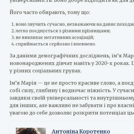
Його часто обирають, тому що:
воно звучить сучасно, незважаючи на давнє походж
легко поєднується з різними прізвищами;
не викликає негативних асоціацій;
сприймається серйозно і впевнено.
За даними демографічних досліджень, ім’я Мар
новонароджених дівчат навіть у 2020-х роках. Ц
у різних соціальних групах.
Ім’я Марія — це не просто красиве слово, а поєд
собі силу, глибину і водночас ніжність. У суча
завдяки своїй універсальності та внутрішньому
для інших, але важливо не забувати і про власн
увагою до себе дозволяє розкрити потенціал цьо
Антоніна Коротенко