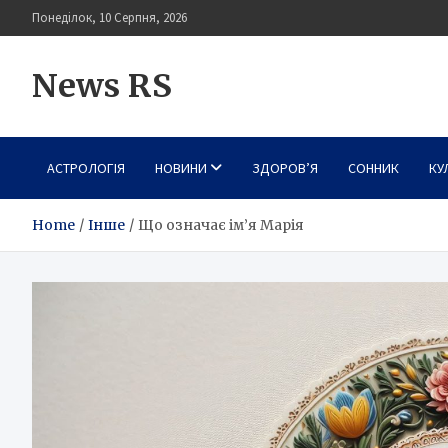
Skip
Понеділок, 10 Серпня, 2026
to
content
News RS
АСТРОЛОГІЯ
НОВИНИ
ЗДОРОВ’Я
СОННИК
КУ
Home
Інше
Що означає ім’я Марія