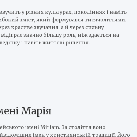
вучить у різних культурах, поколіннях і навіть
либокий зміст, який формувався тисячоліттями.
рез красиве звучання, а й через сильну
відіграє значно більшу роль, ніж здається на
едінку і навіть життєві рішення.
мені Марія
ейського імені Miriam. За століття воно
айвідоміших імен у християнській традиції. Його