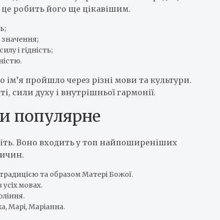
 це робить його ще цікавішим.
ь;
 значення;
илу і гідність;
ністю.
 ім’я пройшло через різні мови та культури.
, сили духу і внутрішньої гармонії.
ки популярне
оліть. Воно входить у топ найпоширеніших
ричин.
 традицією та образом Матері Божої.
усіх мовах.
оління.
а, Марі, Маріанна.