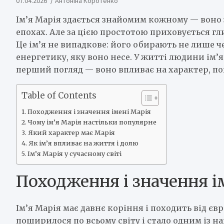
07.04.2026
Антоніна Коротенко
Ім’я Марія здається знайомим кожному — воно з
епохах. Але за цією простотою приховується г
Це ім’я не випадкове: його обирають не лише че
енергетику, яку воно несе. У житті людини ім’я 
перший погляд — воно впливає на характер, пов
Table of Contents
Походження і значення імені Марія
Чому ім’я Марія настільки популярне
Який характер має Марія
Як ім’я впливає на життя і долю
Ім’я Марія у сучасному світі
Походження і значення і
Ім’я Марія має давнє коріння і походить від євр
поширилося по всьому світу і стало одним із н