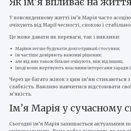
Як ім’я впливає на життя
У повсякденному житті ім’я Марія часто асоцію
очікують від Марії чесності, спокою і стабільнос
Це може давати як переваги, так і виклики:
Маріям легше будувати довготривалі стосунки;
їм частіше довіряють важливі рішення;
але від них також більше очікують, ніж від інших;
іноді вони жертвують власними інтересами заради 
Через це багато жінок з цим ім’ям стикаються 
слабкість. Важливо навчитися відстоювати сво
м’якість.
Ім’я Марія у сучасному с
Сьогодні ім’я Марія залишається актуальним не 
універсальність. Воно добре підходить як для д