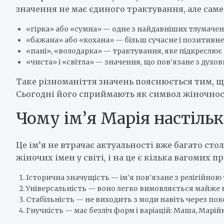
значення не має єдиного трактування, але саме
«гірка» або «сумна» — одне з найдавніших тлумачен
«бажана» або «кохана» — більш сучасне і позитивне
«пані», «володарка» — трактування, яке підкреслює с
«чиста» і «світла» — значення, що пов’язане з духов
Таке різноманіття значень пояснюється тим, що
Сьогодні його сприймають як символ жіночності
Чому ім’я Марія настіль
Це ім’я не втрачає актуальності вже багато ст
жіночих імен у світі, і на це є кілька вагомих п
Історична значущість — ім’я пов’язане з релігійною
Універсальність — воно легко вимовляється майже в 
Стабільність — не виходить з моди навіть через пок
Гнучкість — має безліч форм і варіацій: Маша, Марійк