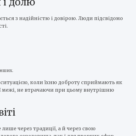
 і долю
ється з надійністю і довірою. Люди підсвідомо
ті.
інших.
з ситуацією, коли їхню доброту сприймають як
ї межі, не втрачаючи при цьому внутрішню
віті
лише через традиції, а й через свою
ілового середовища, так і для творчих сфер.