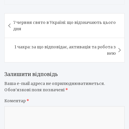
Навігація
7 червня свято в Україні: що відзначають цього
записів
дня
1 чакра: за що відповідає, активація та робота з
нею
Залишити відповідь
Ваша e-mail адреса не оприлюднюватиметься.
Обов’язкові поля позначені
*
Коментар
*