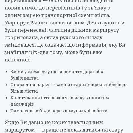
переглядалася — особливо після введення
нових вимог до перевізників і у зв’язку з
оптимізацією транспортної схеми міста.
Маршрут 19а не став винятком. Деякі зупинки
були перенесені, частина ділянок маршруту
скоригована, а склад рухомого складу
змінювався. Це означає, що інформація, яку Ви
знайшли рік-два тому, може бути вже
неточною.
Зміни у схемі руху після ремонту доріг або
будівництва
Оновлення парку — заміна старих мікроавтобусів на
більш місткі
Коригування інтервалів у зв’язку з попитом
пасажирів
Тимчасові об’їзди через комунальні роботи
Якщо Ви давно не користувалися цим
маршрутом — краще не покладатися на стару