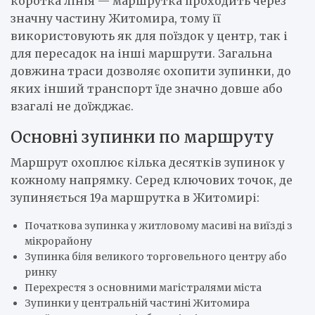
коротка лінія — маршрутка проходить через
значну частину Житомира, тому її
використовують як для поїздок у центр, так і
для пересадок на інші маршрути. Загальна
довжина траси дозволяє охопити зупинки, до
яких інший транспорт їде значно довше або
взагалі не доїжджає.
Основні зупинки по маршруту
Маршрут охоплює кілька десятків зупинок у
кожному напрямку. Серед ключових точок, де
зупиняється 19а маршрутка в Житомирі:
Початкова зупинка у житловому масиві на виїзді з
мікрорайону
Зупинка біля великого торговельного центру або
ринку
Перехрестя з основними магістралями міста
Зупинки у центральній частині Житомира