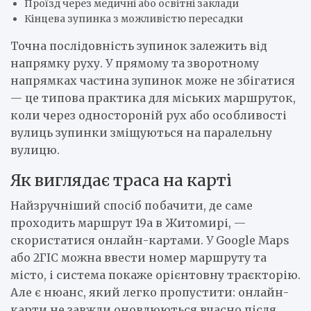
Проїзд через медичні або освітні заклади
Кінцева зупинка з можливістю пересадки
Точна послідовність зупинок залежить від
напрямку руху. У прямому та зворотному
напрямках частина зупинок може не збігатися
— це типова практика для міських маршруток,
коли через одностороній рух або особливості
вулиць зупинки зміщуються на паралельну
вулицю.
Як виглядає траса на карті
Найзручніший спосіб побачити, де саме
проходить маршрут 19а в Житомирі, —
скористатися онлайн-картами. У Google Maps
або 2ГІС можна ввести номер маршруту та
місто, і система покаже орієнтовну траєкторію.
Але є нюанс, який легко пропустити: онлайн-
карти не завжди оновлюються вчасно після