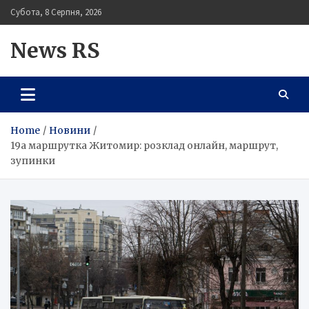
Skip
Субота, 8 Серпня, 2026
to
content
News RS
Home
Новини
19а маршрутка Житомир: розклад онлайн, маршрут,
зупинки