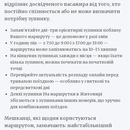
відрізняє досвідченого пасажира від того, хто
постійно спізнюється або не може визначити
потрібну зупинку.
Запам’ятайте дві-три орієнтирні зупинки поблизу
Вашого маршруту — це допоможе у разі змін
У годину пік — з 7:30 до 9:00 і з 17:00 до 19:00 —
маршрутка може запізнюватись на 10–15 хвилин
На кінцевих зупинках завжди є місця — якщо їхати
кілька зупинок, можна почекати на початковій
точці
Перевіряйте актуальність розкладу онлайн перед
тривалою поїздкою — особливо у святкові та
передсвяткові дні
Деякі зупинки 19а маршрутки в Житомирі
збігаються з зупинками інших номерів, що зручно
для комбінованих поїздок
Мешканці, які щодня користуються
маршрутом, зазначають: найстабільніший