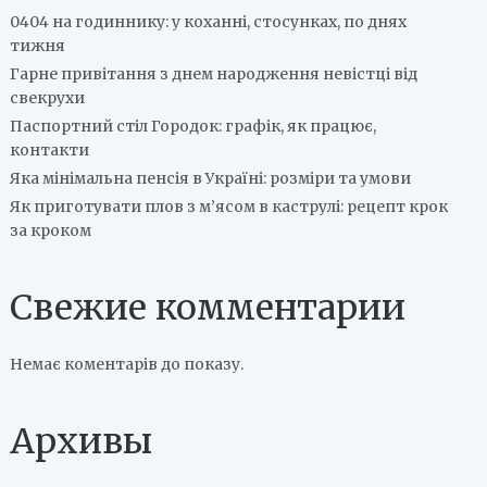
0404 на годиннику: у коханні, стосунках, по днях
тижня
Гарне привітання з днем народження невістці від
свекрухи
Паспортний стіл Городок: графік, як працює,
контакти
Яка мінімальна пенсія в Україні: розміри та умови
Як приготувати плов з м’ясом в каструлі: рецепт крок
за кроком
Свежие комментарии
Немає коментарів до показу.
Архивы