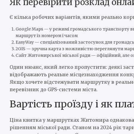
Як перевірити розклад онла
Є кілька робочих варіантів, якими реально к
Google Maps — у режимі громадського транспорту вв
маршрут із номером і часом
EasyWay — спеціалізований застосунок для громадс
2GIS — зручна карта з можливістю переглянути мар
Сайт Житомирської міської ради — офіційний, але 
Один нюанс, який легко пропустити: деякі зас
відображають реальне місцезнаходження конк
Якщо хочете відстежувати маршрутку в реальн
перевізник до GPS-системи міста.
Вартість проїзду і як пл
Ціна квитка у маршрутках Житомира однакова 
рішенням міської ради. Станом на 2024 рік тар