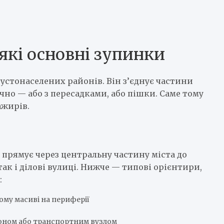
які основні зупинки
устонаселених районів. Він з’єднує частини
учно — або з пересадками, або пішки. Саме тому
ажирів.
 прямує через центральну частину міста до
ак і ділові вулиці. Нижче — типові орієнтири,
:
ому масиві на периферії
йоном або транспортним вузлом