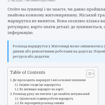
17.06.2026
Антоніна Коротенко
Стоїте на зупинці і не знаєте, чи давно пройш
знайома кожному житомирянину. Міський транс
маршрутка не виняток. Вона охоплює кілька ва
регулярно, варто знати деталі: де зупиняється, 
інформацію.
Розклад маршруток у Житомирі може змінюватись у з
днями або ремонтними роботами на дорогах. Переві
ресурси або додатки.
Table of Contents
Де проходить маршрут і які основні зупинки
Звідки і куди їде маршрутка
Як виглядає маршрут на карті
Розклад руху: як читати і де знайти актуальний
Орієнтовні години роботи маршруту
Як перевірити розклад онлайн