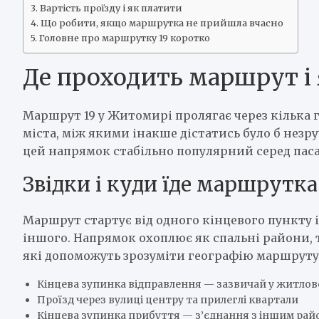
Вартість проїзду і як платити
Що робити, якщо маршрутка не прийшла вчасно
Головне про маршрутку 19 коротко
Де проходить маршрут і 
Маршрут 19 у Житомирі пролягає через кілька г
міста, між якими інакше дістатись було б незр
цей напрямок стабільно популярний серед пас
Звідки і куди їде маршрутка
Маршрут стартує від одного кінцевого пункту і
іншого. Напрямок охоплює як спальні райони, т
які допоможуть зрозуміти географію маршруту
Кінцева зупинка відправлення — зазвичай у житлов
Проїзд через вулиці центру та прилеглі квартали
Кінцева зупинка прибуття — з’єднання з іншим ра