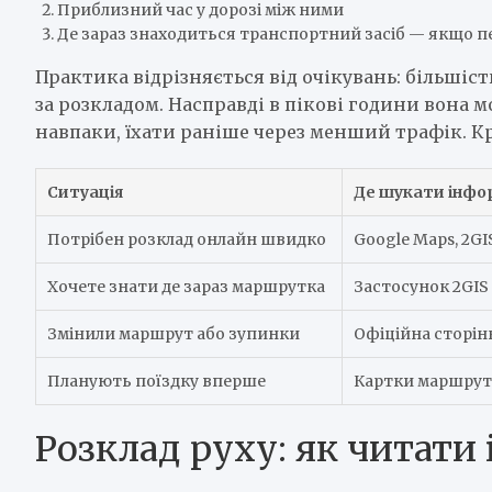
Приблизний час у дорозі між ними
Де зараз знаходиться транспортний засіб — якщо 
Практика відрізняється від очікувань: більші
за розкладом. Насправді в пікові години вона мо
навпаки, їхати раніше через менший трафік. Кр
Ситуація
Де шукати інфо
Потрібен розклад онлайн швидко
Google Maps, 2GI
Хочете знати де зараз маршрутка
Застосунок 2GIS
Змінили маршрут або зупинки
Офіційна сторін
Планують поїздку вперше
Картки маршруті
Розклад руху: як читати 