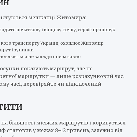
йн
ористуються мешканці Житомира:
одите початкову і кінцеву точку, сервіс пропонує
ького транспорту України, охоплює Житомир
шрут і зупинки
оновлюється не завжди оперативно
тосунки показують маршрут, але не
ретної маршрутки — лише розрахунковий час.
ому часі, перевіряйте чи підключений
атити
на більшості міських маршрутів і коригується
иф становив у межах 8–12 гривень, залежно від