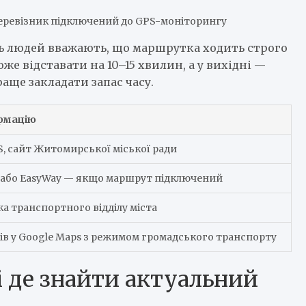
перевізник підключений до GPS-моніторингу
сть людей вважають, що маршрутка ходить строго
же відставати на 10–15 хвилин, а у вихідні —
аще закладати запас часу.
рмацію
S, сайт Житомирської міської ради
 або EasyWay — якщо маршрут підключений
ка транспортного відділу міста
в у Google Maps з режимом громадського транспорту
і де знайти актуальний