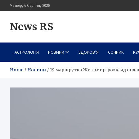
Skip
Четвер, 6 Серпня, 2026
to
content
News RS
АСТРОЛОГІЯ
НОВИНИ
ЗДОРОВ’Я
СОННИК
КУ
Home
Новини
19 маршрутка Житомир: розклад онла