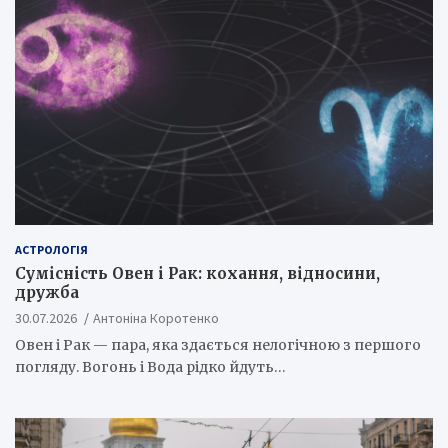
АСТРОЛОГІЯ
Сумісність Овен і Рак: кохання, відносини,
дружба
30.07.2026
Антоніна Коротенко
Овен і Рак — пара, яка здається нелогічною з першого
погляду. Вогонь і Вода рідко йдуть…