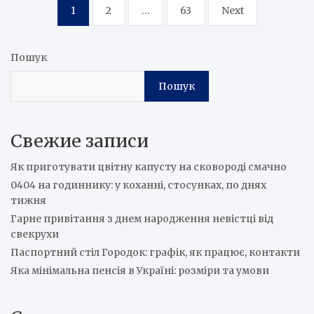
Пагінація
1
2
…
63
Next
записів
Пошук
Пошук
Свежие записи
Як приготувати цвітну капусту на сковороді смачно
0404 на годиннику: у коханні, стосунках, по днях
тижня
Гарне привітання з днем народження невістці від
свекрухи
Паспортний стіл Городок: графік, як працює, контакти
Яка мінімальна пенсія в Україні: розміри та умови